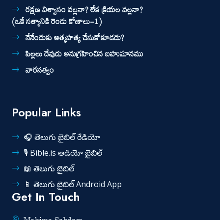
రక్షణ విశ్వాసం వల్లనా? లేక క్రియల వల్లనా?
(ఒకే సత్యానికి రెండు కోణాలు-1)
నేనేందుకు ఆత్మహత్య చేసుకోకూడదు?
పిల్లలు దేవుడు అనుగ్రహించిన బహుమానము
వారసత్వం
Popular Links
🎧 తెలుగు బైబిల్ రేడియో
🎙️ Bible.is ఆడియో బైబిల్
📖 తెలుగు బైబిల్
📱 తెలుగు బైబిల్ Android App
Get In Touch