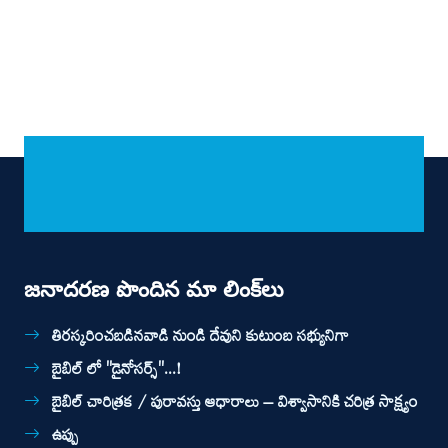
జనాదరణ పొందిన మా లింక్‌లు
తిరస్కరించబడినవాడి నుండి దేవుని కుటుంబ సభ్యునిగా
బైబిల్ లో ''డైనోసర్స్''...!
బైబిల్ చారిత్రక / పురావస్తు ఆధారాలు – విశ్వాసానికి చరిత్ర సాక్ష్యం
ఉప్పు