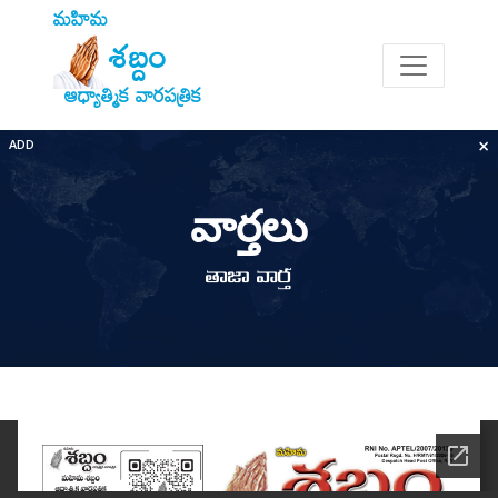
మహిమ
శబ్దం
ఆధ్యాత్మిక వారపత్రిక
×
ADD
వార్తలు
తాజా వార్త