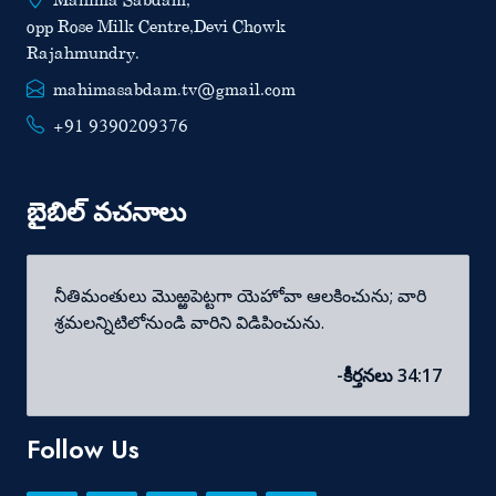
Mahima Sabdam,
opp Rose Milk Centre,Devi Chowk
Rajahmundry.
mahimasabdam.tv@gmail.com
+91 9390209376
బైబిల్ వచనాలు
నీతిమంతులు మొఱ్ఱపెట్టగా యెహోవా ఆలకించును; వారి
శ్రమలన్నిటిలోనుండి వారిని విడిపించును.
-కీర్తనలు 34:17
Follow Us